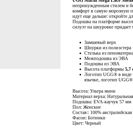
UGG Marin Mega Lace Snea
непринужденным стилем и б
комфорт в самую морозную п
идут еще дальше: откройте д
Подошва на платформе высо
силуэт на шнуровке придает
Замшевый верх
Шнурки из полиэстера
Стелька из пеноматери
Межподошва из ЭВА
Подошва из ЭВА
Высота платформы
5,7 
Логотип UGG® в виде т
язычке, логотип UGG® 
Высота: Ультра мини
Материал верха: Натуральна
Подошва: EVA-каучук 57 мм
Пол: Женские
Состав:: 100% австралийская
Фасон: Ботинки
Цвет: Черный