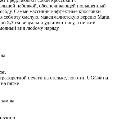
ker
представляют собой кроссовки с
ольшой набивкой, обеспечивающей повышенный
огоду. Самые массивные эффектные кроссовки
ля себя эту смелую, максималистскую версию Marin.
той
5,7 см
визуально удлиняет ногу, а низкий
 модный вид любому наряду.
ала
см.
рафаретной печати на стельке, логотип UGG® на
на пятке
я замша
 овчина