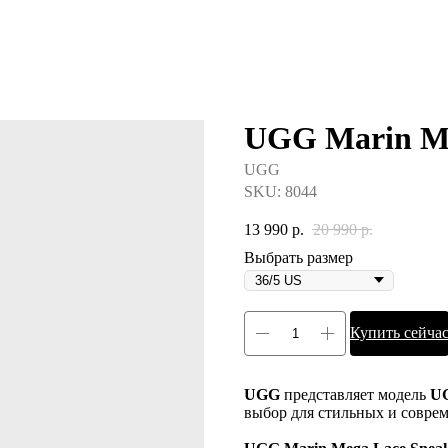
UGG Marin Meg
UGG
SKU:
8044
13 990
р.
20 990
р.
Выбрать размер
Купить сейча
UGG
представляет модель
UG
выбор для стильных и совр