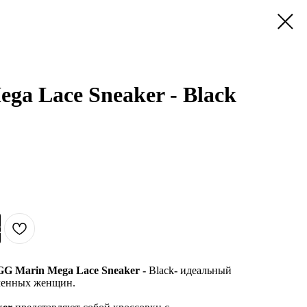
a Lace Sneaker - Black
с
G Marin Mega Lace Sneaker -
Black
-
идеальный
еменных женщин.