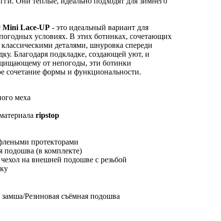
ги. Они теплые, идеально подходят для зимнего
 Mini Lace-UP
- это идеальный вариант для
погодных условиях. В этих ботинках, сочетающих
 классическими деталями, шнуровка спереди
ку. Благодаря подкладке, создающей уют, и
щищающему от непогоды, эти ботинки
ое сочетание формы и функциональности.
ного меха
 материала
ripstop
флеными протекторами
 подошва (в комплекте)
ехол на внешней подошве с резьбой
оку
я замша/Резиновая съёмная подошва