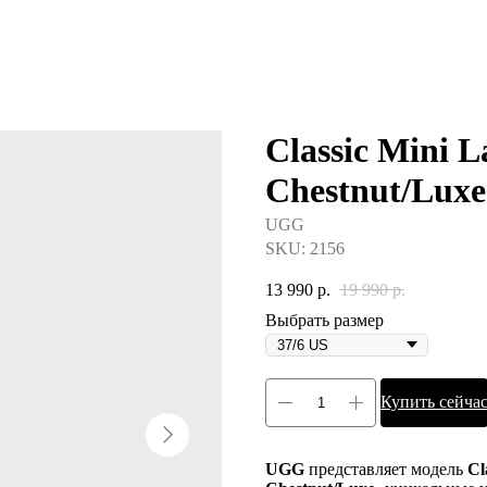
Classic Mini L
Chestnut/Luxe
UGG
SKU:
2156
13 990
р.
19 990
р.
Выбрать размер
Купить сейча
UGG
представляет модель
Cl