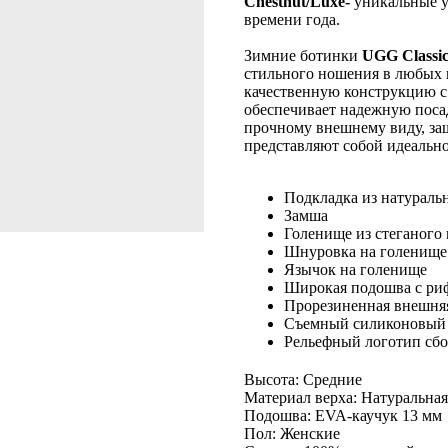
Chestnut/Luxe-
уникальные уг
времени года.
Зимние ботинки
UGG Classic
стильного ношения в любых 
качественную конструкцию с
обеспечивает надежную посад
прочному внешнему виду, за
представляют собой идеальн
Подкладка из натураль
Замша
Голенище из стеганого
Шнуровка на голенище
Язычок на голенище
Широкая подошва с ри
Прорезиненная внешняя
Съемный силиконовый ч
Рельефный логотип сб
Высота: Средние
Материал верха: Натуральна
Подошва: EVA-каучук 13 мм
Пол: Женские