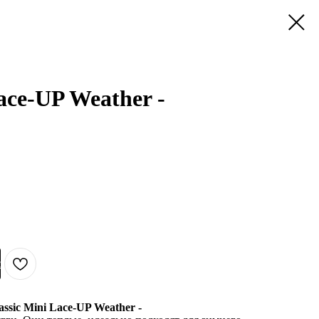
ace-UP Weather -
с
assic Mini Lace-UP Weather -