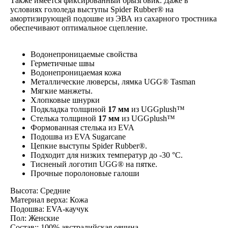
Также имеется фиксированный брызговик. Даже в
условиях гололеда выступы Spider Rubber® на
амортизирующей подошве из ЭВА из сахарного тростника
обеспечивают оптимальное сцепление.
Водонепроницаемые свойства
Герметичные швы
Водонепроницаемая кожа
Металлические люверсы, лямка UGG® Tasman
Мягкие манжеты.
Хлопковые шнурки
Подкладка толщиной
17 мм
из UGGplush™
Стелька толщиной
17 мм
из UGGplush™
Формованная стелька из EVA
Подошва из EVA Sugarcane
Цепкие выступы Spider Rubber®.
Подходит для низких температур до -30 °C.
Тисненый логотип UGG® на пятке.
Прочные поролоновые галоши
Высота: Средние
Материал верха: Кожа
Подошва: EVA-каучук
Пол: Женские
Состав:: 100% австралийская овчина