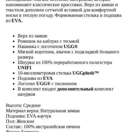
напоминают классические кроссовки. Верх из замши и
текстиля дополнен сетчатой вставкой для комфортной
носки в теплую погоду. Формованная стелька и подошва
из
EVA.
Верх из замши
Ремешок на каблуке с тесьмой
Нашивка с логотипом
UGG®
Мягкий воротник, язычок с подкладкой большого
размера
Шнурки из 100% переработанного полиэстера
UNIFI
10-миллиметровая стелька
UGGplush™
Подошва из
EVA
Логотип
UGG®
с тиснением
В комплект входит
дополнительный
комплект
шнурков
Высота: Средние
Материал верха: Натуральная замша
Подошва: EVA-каучук
Пол: Женские
Состав:: 100% австралийская овчина
Фасон: Ботинки