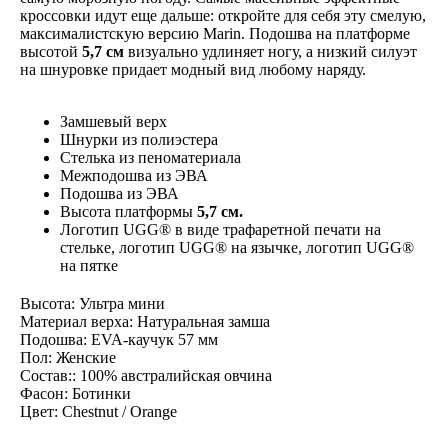
кроссовки идут еще дальше: откройте для себя эту смелую,
максималистскую версию Marin. Подошва на платформе
высотой
5,7 см
визуально удлиняет ногу, а низкий силуэт
на шнуровке придает модный вид любому наряду.
Замшевый верх
Шнурки из полиэстера
Стелька из пеноматериала
Межподошва из ЭВА
Подошва из ЭВА
Высота платформы
5,7 см.
Логотип UGG® в виде трафаретной печати на
стельке, логотип UGG® на язычке, логотип UGG®
на пятке
Высота: Ультра мини
Материал верха: Натуральная замша
Подошва: EVA-каучук 57 мм
Пол: Женские
Состав:: 100% австралийская овчина
Фасон: Ботинки
Цвет: Chestnut / Orange