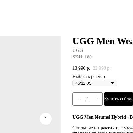
UGG Men Weat
UGG
SKU:
180
13 990
р.
22 990
р.
Выбрать размер
Купить сейча
UGG Men Neumel Hybrid - Bl
Стильные и практичные муж