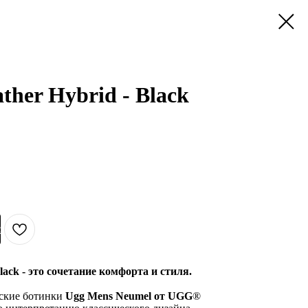
her Hybrid - Black
с
ack - это сочетание комфорта и стиля.
ские ботинки
Ugg Mens Neumel от UGG
®