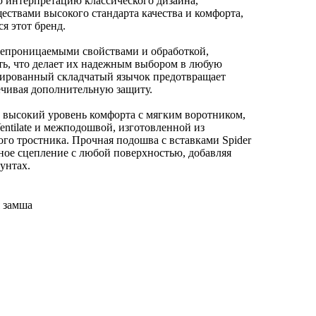
 интерпретацию классического дизайна,
ствами высокого стандарта качества и комфорта,
я этот бренд.
непроницаемыми свойствами и обработкой,
ь, что делает их надежным выбором в любую
уированный складчатый язычок предотвращает
ечивая дополнительную защиту.
 высокий уровень комфорта с мягким воротником,
tilate и межподошвой, изготовленной из
ого тростника. Прочная подошва с вставками Spider
ное сцепление с любой поверхностью, добавляя
унтах.
я замша