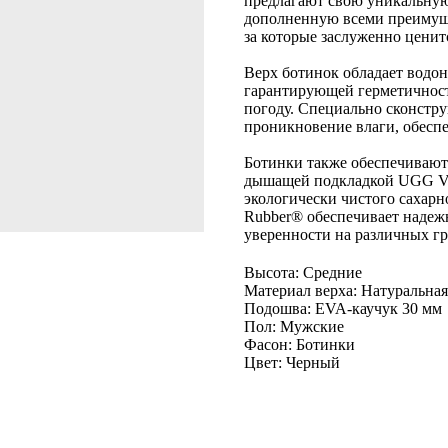
предлагают свою уникальную
дополненную всеми преимуще
за которые заслуженно ценитс
Верх ботинок обладает водо
гарантирующей герметичност
погоду. Специально сконстр
проникновение влаги, обесп
Ботинки также обеспечивают
дышащей подкладкой UGG Ven
экологически чистого сахарн
Rubber® обеспечивает надеж
уверенности на различных гр
Высота: Средние
Материал верха: Натуральна
Подошва: EVA-каучук 30 мм
Пол: Мужские
Фасон: Ботинки
Цвет: Черный