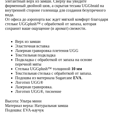
элегантный верх из замши. Сверху вы увидите
фирменный двойной шов, а скрытая тесьма UGGbraid на
внутренней стороне голенища для создания безупречного
вида.
От офиса до аэропорта вас ждет мягкий комфорт благодаря
стельке UGGplush™ с обработкой от запаха, которая
сохранит ваше ощущение (и аромат) свежести.
Верх из замши
Эластичная вставка
Лазерная гравировка плетения UGG
Текстильная подкладка
Подкладка с обработкой от запаха на основе
перечной мяты
Стелька UGGplush™ толщиной
10 мм
Текстильная стелька с обработкой от запаха.
Подошва из материала Sugarcane
EVA
.
Логотип UGG®
Лазерная гравировка.
Логотип UGG®, тиснение
Высота: Ультра мини
Материал верха: Натуральная замша
Подошва: EVA-каучук