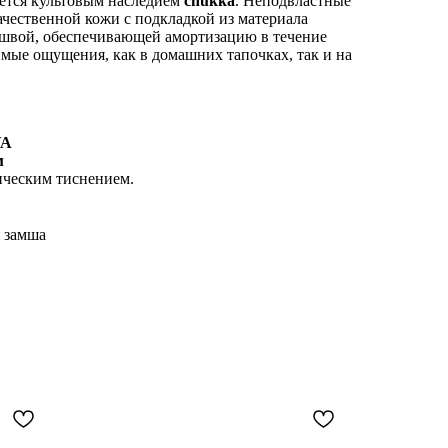
ется культовым наследием
chukka
. Неподвластные
чественной кожи с подкладкой из материала
швой, обеспечивающей амортизацию в течение
имые ощущения, как в домашних тапочках, так и на
VA
м
ическим тиснением.
я замша