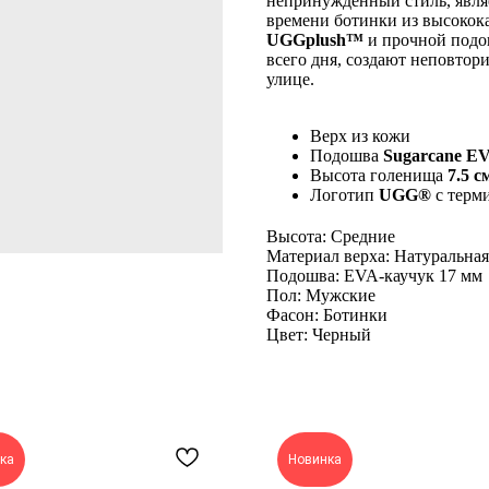
непринужденный стиль, явля
времени ботинки из высокока
UGGplush™
и прочной подо
всего дня, создают неповтор
улице.
Верх из кожи
Подошва
Sugarcane E
Высота голенища
7.5 с
Логотип
UGG®
с терм
Высота: Средние
Материал верха: Натуральна
Подошва: EVA-каучук 17 мм
Пол: Мужские
Фасон: Ботинки
Цвет: Черный
ка
Новинка