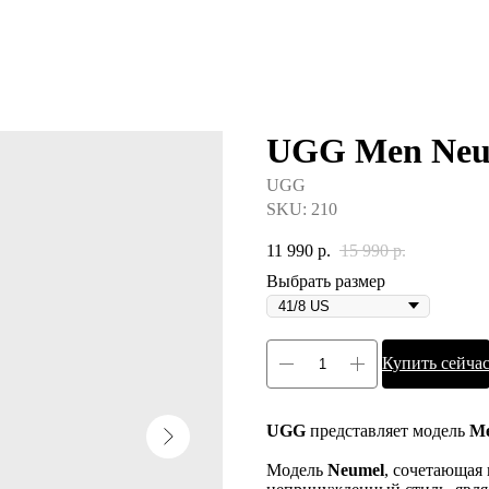
UGG Men Neum
UGG
SKU:
210
11 990
р.
15 990
р.
Выбрать размер
Купить сейча
UGG
представляет модель
Me
Модель
Neumel
, сочетающая