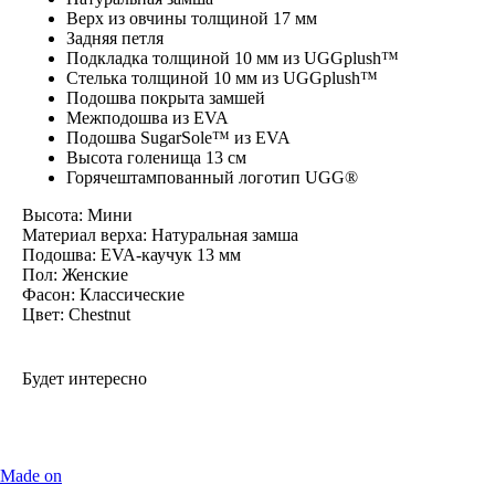
Верх из овчины толщиной 17 мм
Задняя петля
Подкладка толщиной 10 мм из UGGplush™
Стелька толщиной 10 мм из UGGplush™
Подошва покрыта замшей
Межподошва из EVA
Подошва SugarSole™ из EVA
Высота голенища 13 см
Горячештампованный логотип UGG®
Высота: Мини
Материал верха: Натуральная замша
Подошва: EVA-каучук 13 мм
Пол: Женские
Фасон: Классические
Цвет: Chestnut
Будет интересно
Made on