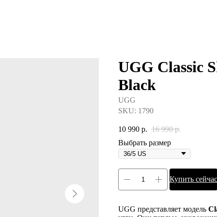
UGG Classic Sh
Black
UGG
SKU:
1790
10 990
р.
16 990
р.
Выбрать размер
Купить сейча
UGG представляет модель
Cl