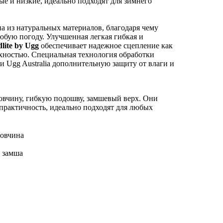
ые и низкие, идеально подходят для зимнего
на из натуральных материалов, благодаря чему
юбую погоду. Улучшенная легкая гибкая и
dlite by Ugg
обеспечивает надежное сцепление как
рхностью. Специальная технология обработки
и Ugg Australia дополнительную защиту от влаги и
вчину, гибкую подошву, замшевый верх. Они
 практичность, идеально подходят для любых
 овчина
я замша