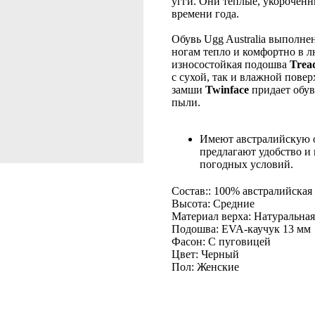
угги. Они теплые, укороченн
времени года.
Обувь Ugg Australia выполне
ногам тепло и комфортно в л
износостойкая подошва
Trea
с сухой, так и влажной пове
замши
Twinface
придает обув
пыли.
Имеют австралийскую о
предлагают удобство и
погодных условий.
Состав:: 100% австралийская
Высота: Средние
Материал верха: Натуральна
Подошва: EVA-каучук 13 мм
Фасон: С пуговицей
Цвет: Черный
Пол: Женские