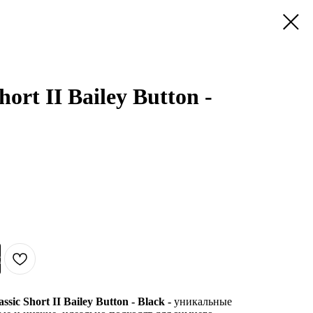
ort II Bailey Button -
с
assic Short II Bailey Button - Black -
уникальные