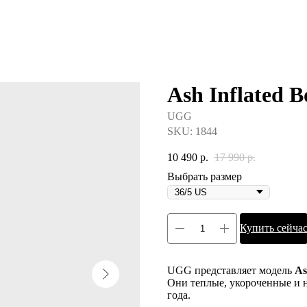
Ash Inflated B
UGG
SKU:
1844
10 490
р.
17 990
р.
Выбрать размер
Купить сейча
UGG представляет модель
As
Они теплые, укороченные и н
года.