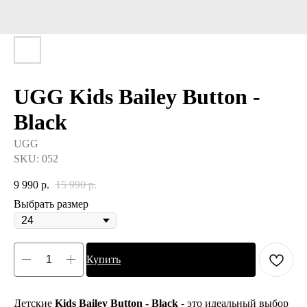
UGG Kids Bailey Button -
Black
UGG
SKU:
052
9 990
р.
15 990
р.
Выбрать размер
Купить
Детские
Kids Bailey Button - Black
- это идеальный выбор