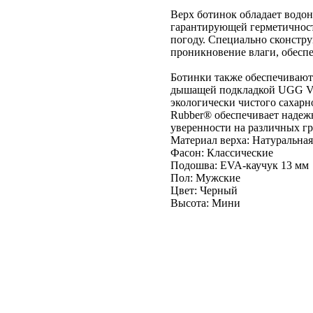
Верх ботинок обладает водо
гарантирующей герметичност
погоду. Специально сконстр
проникновение влаги, обесп
Ботинки также обеспечивают
дышащей подкладкой UGG Ven
экологически чистого сахарн
Rubber® обеспечивает надеж
уверенности на различных гр
Материал верха: Натуральна
Фасон: Классические
Подошва: EVA-каучук 13 мм
Пол: Мужские
Цвет: Черный
Высота: Мини