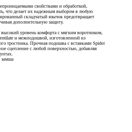
непроницаемыми свойствами и обработкой,
ь, что делает их надежным выбором в любую
уированный складчатый язычок предотвращает
ечивая дополнительную защиту.
 высокий уровень комфорта с мягким воротником,
tilate и межподошвой, изготовленной из
ого тростника. Прочная подошва с вставками Spider
ное сцепление с любой поверхностью, добавляя
унтах.
я замша