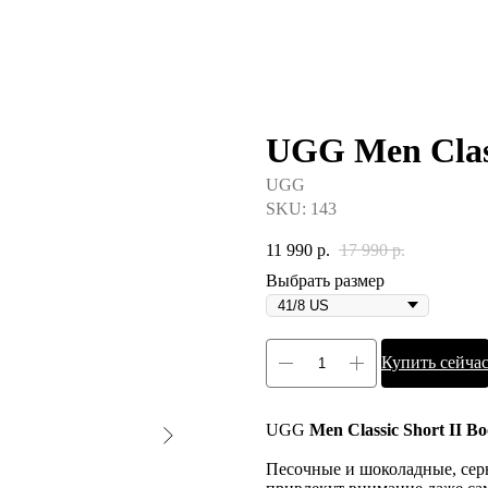
UGG Men Class
UGG
SKU:
143
11 990
р.
17 990
р.
Выбрать размер
Купить сейча
UGG
Men Classic Short II Bo
Песочные и шоколадные, сер