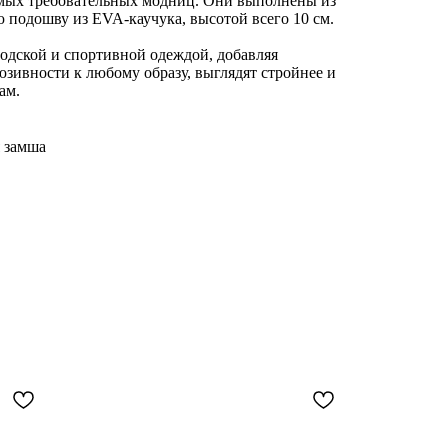
мых требовательных модниц. Они выполнены из
 подошву из EVA-каучука, высотой всего 10 см.
одской и спортивной одеждой, добавляя
зивности к любому образу, выглядят стройнее и
ам.
я замша