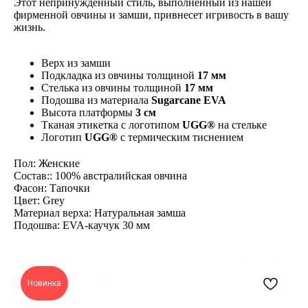
Этот непринужденный стиль, выполненный из нашей
фирменной овчины и замши, привнесет игривость в вашу
жизнь.
Верх из замши
Подкладка из овчины толщиной
17 мм
Стелька из овчины толщиной
17 мм
Подошва из материала
Sugarcane EVA
Высота платформы
3 см
Тканая этикетка с логотипом
UGG®
на стельке
Логотип
UGG®
с термическим тиснением
Пол: Женские
Состав:: 100% австралийская овчина
Фасон: Тапочки
Цвет: Grey
Материал верха: Натуральная замша
Подошва: EVA-каучук 30 мм
Новинка