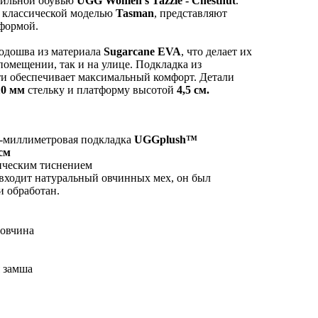
стильной обувью
UGG Women's Tazzle - Chestnut
.
 классической моделью
Tasman
, представляют
тформой.
подошва из материала
Sugarcane EVA
, что делает их
помещении, так и на улице. Подкладка из
ти обеспечивает максимальный комфорт. Детали
10 мм
стельку и платформу высотой
4,5 см.
-миллиметровая подкладка
UGGplush™
 см
ическим тиснением
 входит натуральный овчинных мех, он был
и обработан.
 овчина
я замша