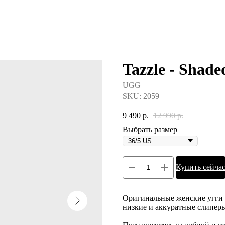
Tazzle - Shade
UGG
SKU:
2059
9 490
р.
12 990
р.
Выбрать размер
Купить сейча
Оригинальные женские угги
низкие и аккуратные слипер