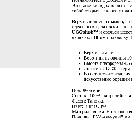
Познакомьтесь с удобной и 
Эти тапочки, вдохновленные
собой открытые клоги с пла
Верх выполнен из замши, а 
идеальными для носки как в 
UGGplush™
и овечьей шерс
включают
10 мм
подкладку,
Верх из замши
Воротник из овчины 10
Высота платформы
4,5
Логотип
UGG®
с терм
В состав этого изделия
искусственно окрашен 
Пол: Женские
Состав:: 100% австралийская
Фасон: Тапочки
Цвет: Burnt Olive
Материал верха: Натуральна
Подошва: EVA-каучук 45 мм