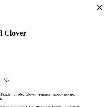
d Clover
с
Tazzle -
Shaded Clover– теплые, укороченные,
ы.