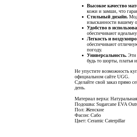
Высокое качество мат
кожи и замши, что гара
Стильный дизайн.
Мод
изысканности вашему о
Удобство в использова
обеспечивают идеальную
Легкость и воздухопр
обеспечивают отличную
погоду.
Универсальность.
Эти 
будь то шорты, платья 
Не упустите возможность куп
официальном сайте UGG.
Сделайте свой заказ прямо с
день.
Материал верха: Натуральна
Подошва: Sugarcane EVA Outs
Пол: Женские
Фасон: Сабо
Цвет: Ceramic Caterpillar