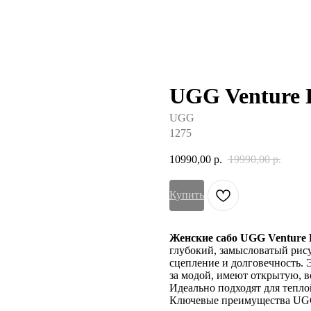
UGG Venture D
UGG
1275
10990,00
р.
19990,00
р.
Купить
Женские сабо UGG Venture 
глубокий, замысловатый рису
сцепление и долговечность. 
за модой, имеют открытую, 
Идеально подходят для теплой
Ключевые преимущества UGG