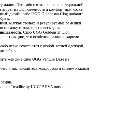
ериалов.
Эти сабо изготовлены из натуральной
нтирует их долговечность и комфорт при носке.
ный дизайн сабо UGG Goldenstar Clog добавит
бразу.
нии.
Мягкая стелька и регулируемые ремешки
 посадку и комфорт на весь день.
оницаемость.
Сабо UGG Goldenstar Clog
 вентиляцию, что особенно важно в жаркую
сабо легко сочетаются с любой летней одеждой,
или юбки.
ить женские сабо UGG Venture Daze на
ейчас и наслаждайтесь комфортом и стилем каждый
я замша
ole or Treadlite by UGG™ EVA outsole