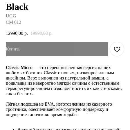
Black
UGG
CM 012
12990,00
р.
19990,00
р.
Купить
Classic Micro
— это переосмысленная версия наших
любимых ботинок Classic с новым, низкопрофильным
дизайном. Верх выполнен из натуральной замши, а
подкладка из невероятно мягкой овчины с естественным
терморегулированием позволяет носить их как с носками,
так и без них.
Лёгкая подошва из EVA, изготовленная из сахарного
тростника, обеспечивает комфортную поддержку и
ощущение тапочек во время ходьбы.
Верхний материал из замши с водоотталкивающей