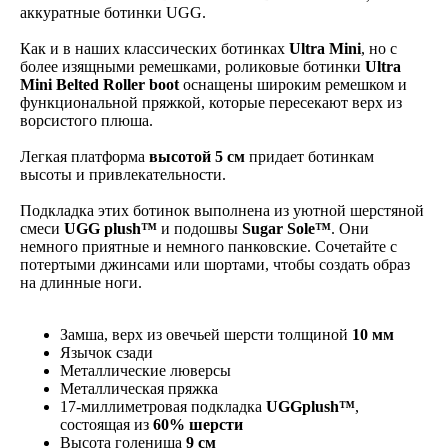
аккуратные ботинки UGG.
Как и в наших классических ботинках
Ultra Mini
, но с
более изящными ремешками, роликовые ботинки
Ultra
Mini Belted Roller boot
оснащены широким ремешком и
функциональной пряжкой, которые пересекают верх из
ворсистого плюша.
Легкая платформа
высотой 5 см
придает ботинкам
высоты и привлекательности.
Подкладка этих ботинок выполнена из уютной шерстяной
смеси
UGG plush™
и подошвы
Sugar Sole™
. Они
немного приятные и немного панковские. Сочетайте с
потертыми джинсами или шортами, чтобы создать образ
на длинные ноги.
Замша, верх из овечьей шерсти толщиной
10 мм
Язычок сзади
Металлические люверсы
Металлическая пряжка
17-миллиметровая подкладка
UGGplush™
,
состоящая из
60% шерсти
Высота голенища
9 см