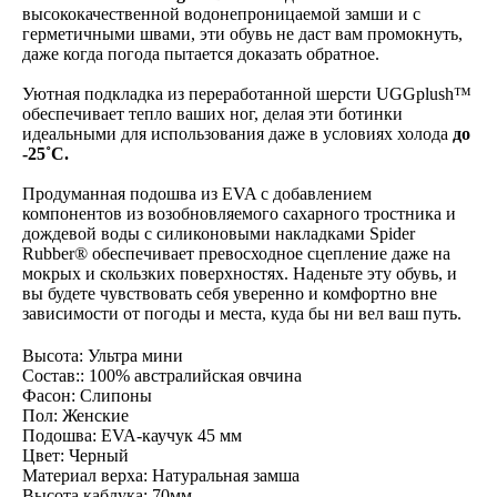
высококачественной водонепроницаемой замши и с
герметичными швами, эти обувь не даст вам промокнуть,
даже когда погода пытается доказать обратное.
Уютная подкладка из переработанной шерсти UGGplush™
обеспечивает тепло ваших ног, делая эти ботинки
идеальными для использования даже в условиях холода
до
-25˚C.
Продуманная подошва из EVA с добавлением
компонентов из возобновляемого сахарного тростника и
дождевой воды с силиконовыми накладками Spider
Rubber® обеспечивает превосходное сцепление даже на
мокрых и скользких поверхностях. Наденьте эту обувь, и
вы будете чувствовать себя уверенно и комфортно вне
зависимости от погоды и места, куда бы ни вел ваш путь.
Высота: Ультра мини
Состав:: 100% австралийская овчина
Фасон: Слипоны
Пол: Женские
Подошва: EVA-каучук 45 мм
Цвет: Черный
Материал верха: Натуральная замша
Высота каблука: 70мм