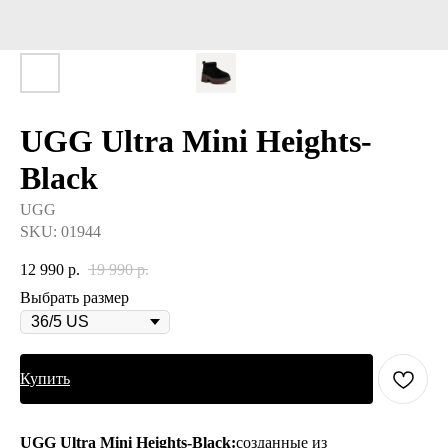
UGG Ultra Mini Heights-
Black
UGG
SKU:
01944
12 990
р.
19 990
р.
Выбрать размер
Купить
UGG Ultra Mini Heights-Black:
созданные из